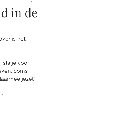
id in de
er is het 
sta je voor 
reken. Soms 
daarmee jezelf 
in 