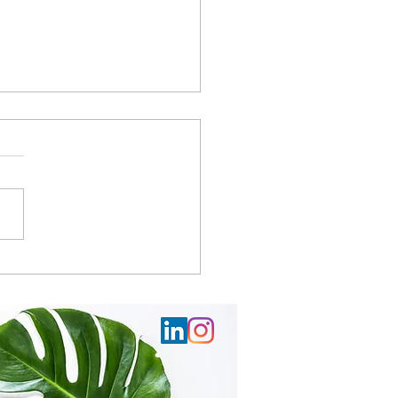
Relaps dagboek, dag 3:
zaam vervreemd raken
mijn rechterzijde.