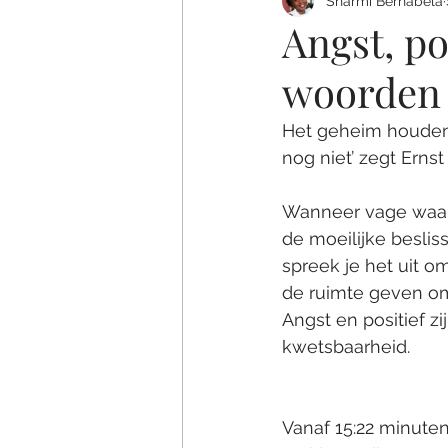
Sharmi Bernabela
Angst, po
woorden 
Het geheim houden 
nog niet’ zegt Erns
Wanneer vage waarn
de moeilijke besliss
spreek je het uit 
de ruimte geven om
Angst en positief zij
kwetsbaarheid.   
Vanaf 15:22 minute