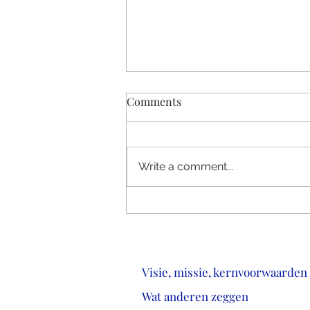
Comments
Write a comment...
6/6 Relaps dagboek, op de
weg terug naar ….?
Visie, missie, kernvoorwaarden
Wat anderen zeggen