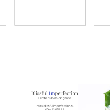
5/6 Relaps dagboek, dag 4:
4/6 
Waar ik een beetje rust vond
Lang
in de duisternis.
van 
Blissful
Im
perfection
Eerste hulp na diagnose
info@blissfulimperfection.nl
06-423 582 52