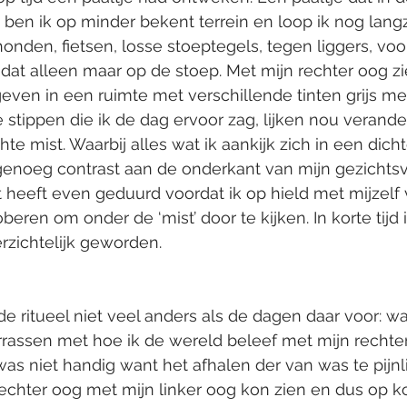
u ben ik op minder bekent terrein en loop ik nog lang
 honden, fietsen, losse stoeptegels, tegen liggers, vo
dat alleen maar op de stoep. Met mijn rechter oog zie
even in een ruimte met verschillende tinten grijs met
 stippen die ik de dag ervoor zag, lijken nou veranderd
te mist. Waarbij alles wat ik aankijk zich in een dichte
 genoeg contrast aan de onderkant van mijn gezichtsv
t heeft even geduurd voordat ik op hield met mijzelf 
eren om onder de ‘mist’ door te kijken. In korte tijd 
rzichtelijk geworden.
e ritueel niet veel anders als de dagen daar voor: 
errassen met hoe ik de wereld beleef met mijn rechte
 niet handig want het afhalen der van was te pijnli
n rechter oog met mijn linker oog kon zien en dus op 