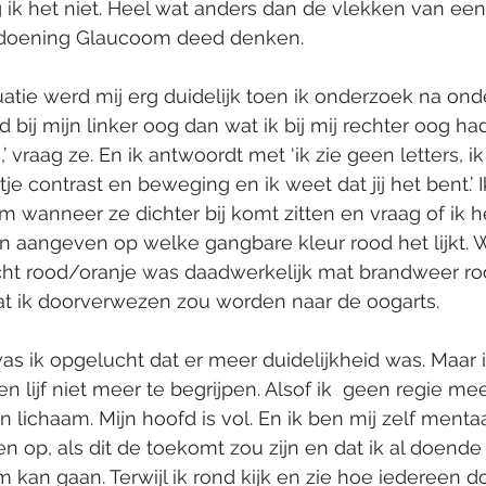
ik het niet. Heel wat anders dan de vlekken van een
doening Glaucoom deed denken.
uatie werd mij erg duidelijk toen ik onderzoek na on
bij mijn linker oog dan wat ik bij mij rechter oog had
,’ vraag ze. En ik antwoordt met ‘ik zie geen letters, i
tje contrast en beweging en ik weet dat jij het bent.’ 
em wanneer ze dichter bij komt zitten en vraag of ik h
an aangeven op welke gangbare kleur rood het lijkt. W
icht rood/oranje was daadwerkelijk mat brandweer ro
dat ik doorverwezen zou worden naar de oogarts.
s ik opgelucht dat er meer duidelijkheid was. Maar i
n lijf niet meer te begrijpen. Alsof ik  geen regie me
n lichaam. Mijn hoofd is vol. En ik ben mij zelf menta
n op, als dit de toekomt zou zijn en dat ik al doende
 kan gaan. Terwijl ik rond kijk en zie hoe iedereen d