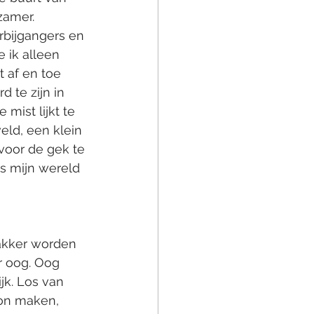
zamer. 
orbijgangers en 
 ik alleen 
 af en toe 
 te zijn in 
 mist lijkt te 
eld, een klein 
voor de gek te 
is mijn wereld 
wakker worden 
r oog. Oog 
jk. Los van 
kon maken, 