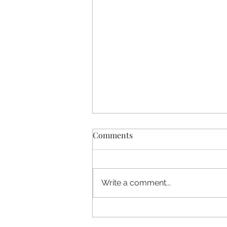
Comments
Write a comment...
6/6 Relaps dagboek, op de
weg terug naar ….?