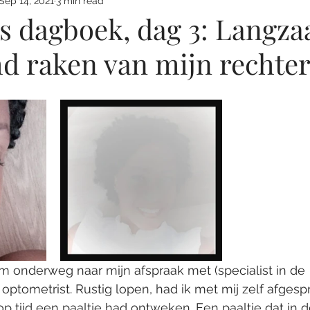
Sep 14, 2021
3 min read
ps dagboek, dag 3: Langz
d raken van mijn rechter
am onderweg naar mijn afspraak met (specialist in de 
tometrist. Rustig lopen, had ik met mij zelf afgesp
p tijd een paaltje had ontweken. Een paaltje dat in d