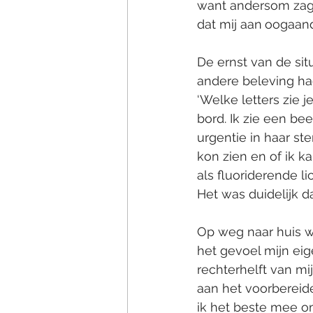
want andersom zag 
dat mij aan
oogaan
De ernst van de sit
andere beleving had 
‘Welke letters zie je
bord. Ik zie een bee
urgentie in haar st
kon zien en of ik k
als fluoriderende l
Het was duidelijk 
Op weg naar huis wa
het gevoel mijn eige
rechterhelft van mij
aan het voorbereide
ik het beste mee om