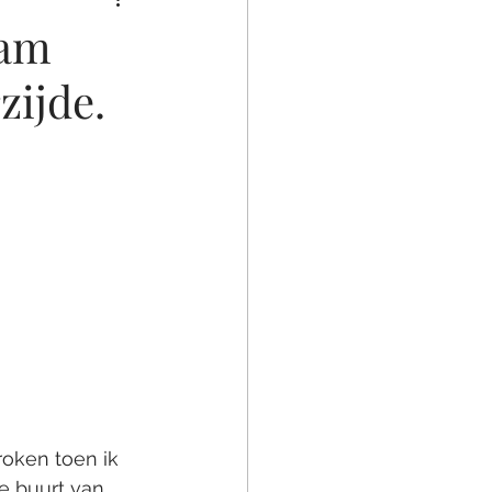
aam
zijde.
roken toen ik 
e buurt van 