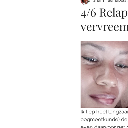
Sharmi Bernabela
4/6 Rela
vervreem
Ik liep heel langza
oogmeetkunde) de op
even daarvoor net o