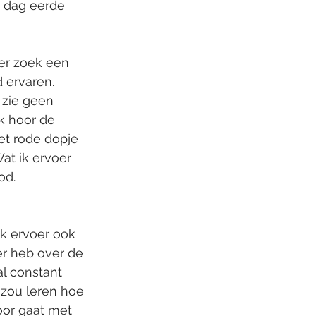
 dag eerde 
der zoek een 
 ervaren.   
k zie geen 
Ik hoor de 
et rode dopje 
at ik ervoer 
od.
k ervoer ook 
er heb over de 
al constant 
 zou leren hoe 
oor gaat met 