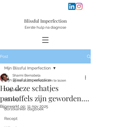
Blissful
Im
perfection
Eerste hulp na diagnose
Post
Mijn Blissful Imperfection
Sharmi Bernabela
Mijn Blissful Imperfection
15 mei 2020
1 minuten om te lezen
Hoe deze schatjes
Dagboek
pantoffels zijn geworden....
MS dag
Bijgewerkt op:
11 nov 2025
Borstkanker dagboek
Recept