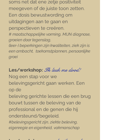
soms net dat ene zetje positiviteit
meegeven of de juiste toon zetten.
Een dosis bewustwording om
uitdagingen aan te gaan en
perspectieven te creëren.​​
#
maatschappelijke vorming​​, MIJN diagnose,
groeien door tegenslag,
(leer-) beperkingen zijn kwaliteiten,
ziek zijn is
een ambacht, toekomstpla
nnen, persoonlijke
groei
I
k lach m
e dood!
Les/workshop:
Nog een stap voor we
belevingsgericht gaan werken. Een
op de
beleving gerichte lessen die een brug
bouwt tussen de beleving van de
professional en de genen die hij
ondersteund/begeleid.
#
belevingsgericht zijn, ziekte b
eleving,
eigenregie en eigenheid, vakmanschap