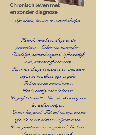
Chronisch leven met
en zonder diagnose.
Spreken, lessen en workshops.
Hoe Sharmi het uitlegt en de
presentatie... Zeker een aanrader!
Duidelijk, samenhangend, informatief,
leuk, interactief leerzaam.
Haar krachtige presentaties, creatieve
input en inzichten zijn te gek!​
Ik ben me nu meer bewust.
Het is nuttig voor iedereen.
Ik geef het een 10! Ik zal zeker nog een
les willen volgen.
Ze doe het goed. Het zal eeuwig zonde
zijn als ze het niet zou blijven doen.
Haar positivisme is ongekend. En haar
doorzettingsvermogen ook.