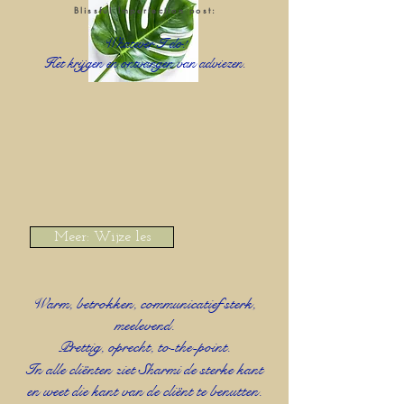
Blissful Imperfection post:
W
hatever I do!
H
et krijgen en ontvangen van adviezen.
Meer: Wijze les
W
ar
m, betrokken, communicatief sterk,
meelevend.
Prettig, oprecht, to-the-point.
In alle cliënten ziet Sharmi de sterke kant
en weet die kant van de cliënt te benutten.​