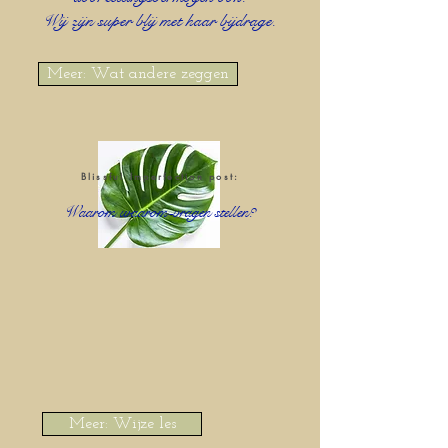
Wij zijn s
uper b
lij met haar bijdrage.
Meer: Wat andere zeggen
Blissful Imperfection post:
Waarom waarom-vragen stellen?
Meer: Wijze les