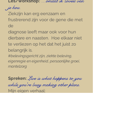
...omdat ik z
oveel van
Les/workshop:
je hou.
Ziekzijn kan erg eenzaam en
frustrerend zijn voor de gene die met
de
diagnose leeft maar ook voor hun
dierbare en naasten. Hoe elkaar niet
te verliezen op het dat het juist zo
belangrijk is.
#
belevingsgericht zijn, ziekte beleving,
eigenregie en eigenheid, persoonlijke groei,
mantelzorg
Live is what happens to you
Spreken:
while you're b
usy making other plans.
Mijn eigen verhaal:​
- Mijn leerbeperking deed mijn naar
de speciale onderwijs gaan.
- Mijn koppigheid heeft mij tot de
HBO geschopt.
- Mijn gezondheid ontnam mij mijn
verloving, werk, HBO opleiding