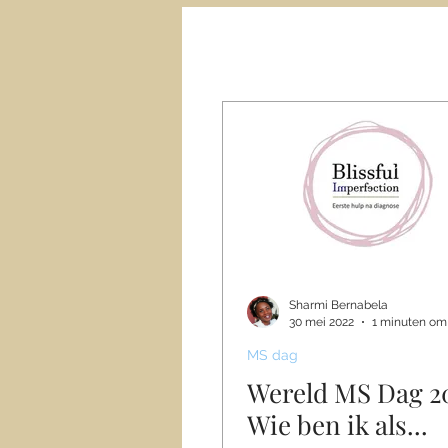
Mijn Blissful Imperfection
Dagbo
Revalidatie dagboek
Diagn
Sharmi Bernabela
30 mei 2022
1 minuten om 
MS dag
Wereld MS Dag 2
Wie ben ik als...