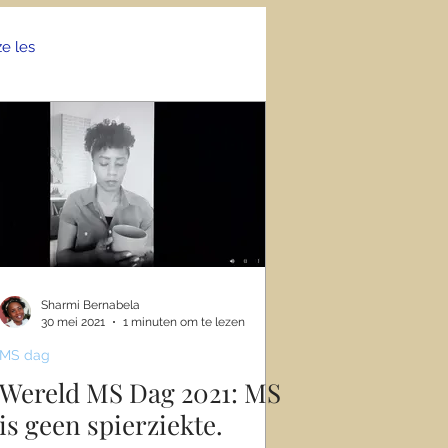
ze les
Sharmi Bernabela
30 mei 2021
1 minuten om te lezen
MS dag
Wereld MS Dag 2021: MS
is geen spierziekte.