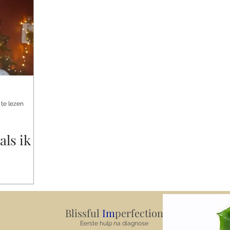
te lezen
als ik
Blissful
Im
perfection
Eerste hulp na diagnose