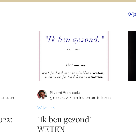
ek
MS dag
Borstkanker dagboek
Recept
Wij
ose dagboek
Relaps dagboek
Sharmi Bernabela
te lezen
5 mei 2022
1 minuten om te lezen
Wijze les
022:
"Ik ben gezond" =
WETEN