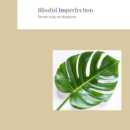
Blissful
Im
perfection
Eerste hulp na diagnose