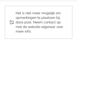
"Ik ben gezond" = WETEN
Wereld MS Dag 202
Het is niet meer mogelijk om
opmerkingen te plaatsen bij
is geen spierziek
deze post. Neem contact op
met de website-eigenaar voor
meer info.
Visie, missie, kernvoorwaarden
Wat anderen zeggen
Algemene Voorwaarden
Privacyverklaring
Disclaimer