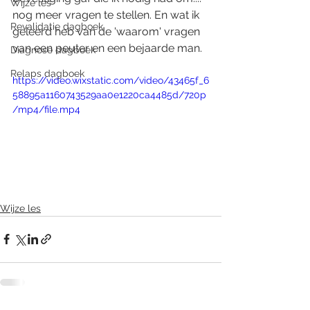
Wijze les
nog meer vragen te stellen. En wat ik 
Revalidatie dagboek
geleerd heb van de 'waarom' vragen 
van een peuter en een bejaarde man.
Diagnose dagboek
Relaps dagboek
https://video.wixstatic.com/video/43465f_6
58895a1160743529aa0e1220ca4485d/720p
/mp4/file.mp4
Wijze les