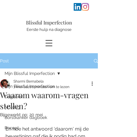
Blissful
Im
perfection
Eerste hulp na diagnose
Post
Mijn Blissful Imperfection
Sharmi Bernabela
Mijn Blissful Imperfection
7 mei 2020
1 minuten om te lezen
Waarom waarom-vragen
Dagboek
stellen?
MS dag
Bijgewerkt op:
20 mei
Borstkanker dagboek
Recept
En hoe het antwoord 'daarom' mij de 
bevestiging gaf die ik nodig had om.... 